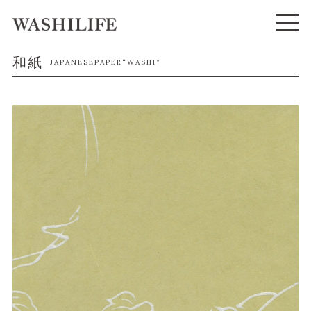
和紙
JAPANESEPAPER“WASHI”