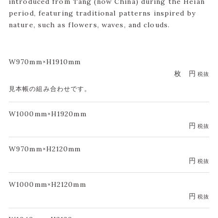
introduced from Tang (now China) during the Heian
period, featuring traditional patterns inspired by
nature, such as flowers, waves, and clouds.
W970mm×H1910mm
枚
円
税抜
見本帳の組み合わせです。
W1000mm×H1920mm
円
税抜
W970mm×H2120mm
円
税抜
W1000mm×H2120mm
円
税抜