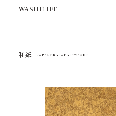
和紙
JAPANESEPAPER“WASHI”