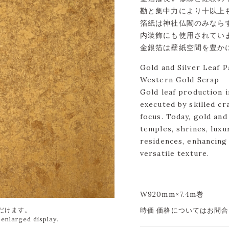
勘と集中力により十以上
箔紙は神社仏閣のみなら
内装飾にも使用されてい
金銀箔は壁紙空間を豊か
Gold and Silver Leaf 
Western Gold Scrap
Gold leaf production 
executed by skilled cr
focus. Today, gold and 
temples, shrines, luxu
residences, enhancing 
versatile texture.
W920mm×7.4m巻
時価 価格についてはお問