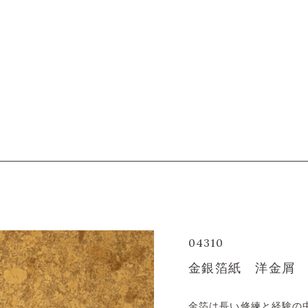
04310
金銀箔紙 洋金屑
金箔は長い修練と経験の