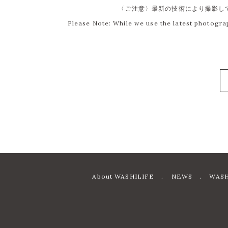
〈ご注意〉最新の技術により撮影し
Please Note: While we use the latest photogra
About WASHILIFE
NEWS
WASH