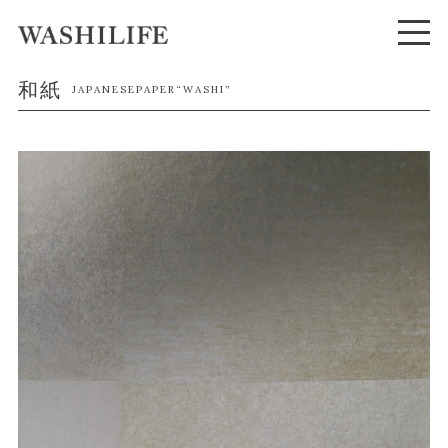
和紙
JAPANESEPAPER“WASHI”