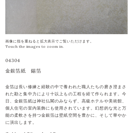
04304
金銀箔紙 錫箔
金箔は長い修練と経験の中で養われた職人たちの磨き澄まさ
れた勘と集中力により十以上もの工程を経て作られます。今
日、金銀箔紙は神社仏閣のみならず、高級ホテルや美術館、
個人住宅の室内装飾にも使用されています。幻想的な光と万
能の柔軟さを持つ金銀箔は壁紙空間を豊かに、そして華やか
に演出します。