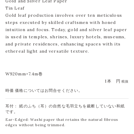
Gold and Silver Leaf Paper
Tin Leaf
Gold leaf production involves over ten meticulous
steps executed by skilled craftsmen with honed
intuition and focus. Today, gold and silver leaf paper
is used in temples, shrines, luxury hotels, museums,
and private residences, enhancing spaces with its
ethereal light and versatile texture.
W920mm×7.4m巻
1本
円
税抜
時価 価格についてはお問合せください。
耳付： 紙のふち（耳）の自然な毛羽立ちを裁断していない和紙
です。
Ear-Edged: Washi paper that retains the natural fibrous
edges without being trimmed.