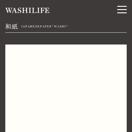
和紙
JAPANESEPAPER“WASHI”