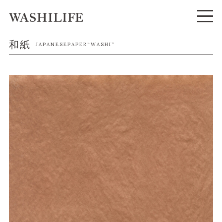
和紙
JAPANESEPAPER“WASHI”