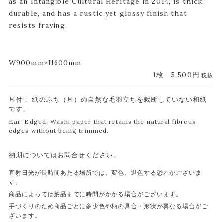
as an Intangible Cultural Heritage in 2014, is thick,
durable, and has a rustic yet glossy finish that
resists fraying.
W900mm×H600mm
1枚
5,500円
税抜
耳付： 紙のふち（耳）の自然な毛羽立ちを裁断していない和紙
です。
Ear-Edged: Washi paper that retains the natural fibrous
edges without being trimmed.
納期についてはお問合せください。
直射日光が長時間あたる場所では、変色、退色する恐れがございま
す。
商品によっては納品までに時間がかかる場合がございます。
手づくりのため商品ごとに多少色や柄の具合・形状が異なる場合がご
ざいます。