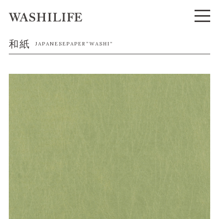
和紙
JAPANESEPAPER“WASHI”