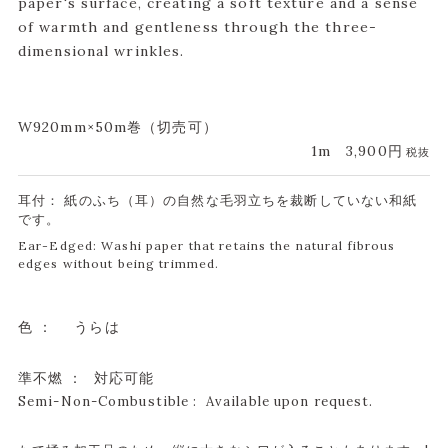
paper's surface, creating a soft texture and a sense
of warmth and gentleness through the three-
dimensional wrinkles.
W920mm×50m巻（切売可）
1m
3,900円
税抜
耳付： 紙のふち（耳）の自然な毛羽立ちを裁断していない和紙
です。
Ear-Edged: Washi paper that retains the natural fibrous
edges without being trimmed.
色 ：
うらは
準不燃 ： 対応可能
Semi-Non-Combustible : Available upon request.