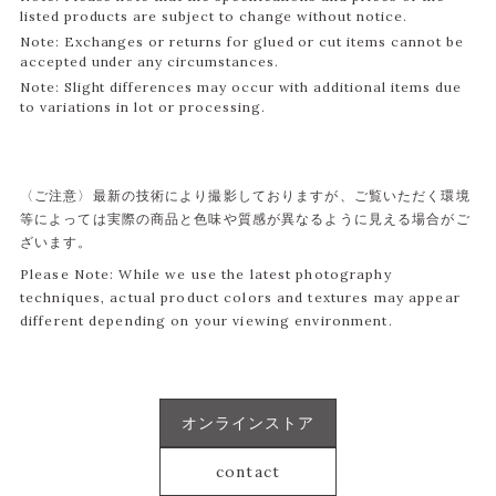
listed products are subject to change without notice.
Note: Exchanges or returns for glued or cut items cannot be
accepted under any circumstances.
Note: Slight differences may occur with additional items due
to variations in lot or processing.
〈ご注意〉最新の技術により撮影しておりますが、ご覧いただく環境
等によっては実際の商品と色味や質感が異なるように見える場合がご
ざいます。
Please Note: While we use the latest photography
techniques, actual product colors and textures may appear
different depending on your viewing environment.
オンラインストア
contact