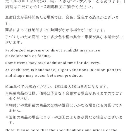
たて揉み加工品のため、縦に大きなシワが入ることもあります。|
納期はご発注から1～2週間程度ご猶予ください。
直射日光が長時間あたる場所では、変色、退色する恐れがございま
す。
商品によっては納品までに時間がかかる場合がございます。
手づくりのため商品ごとに多少色や柄の具合・形状が異なる場合がご
ざいます。
Prolonged exposure to direct sunlight may cause
discoloration or fading.
Some items may take additional time for delivery.
As each item is handmade, slight variations in color, pattern,
and shape may occur between products.
※1m単位でお求めください。1本は最大50m巻きになります。
※掲載商品の仕様、価格は予告なく変更する場合がありますのでご了
承ください。
※糊付けや裁断後の商品の交換や返品はいかなる場合にもお受けでき
ません。
※追加の商品の場合はロットや加工により多少異なる場合がございま
す。
Note: Please note that the specifications and prices of the