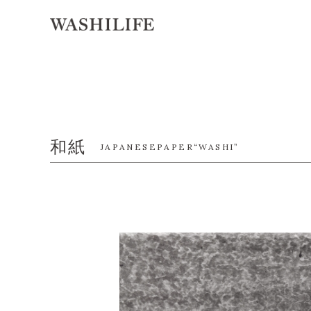
和紙
JAPANESEPAPER“WASHI”