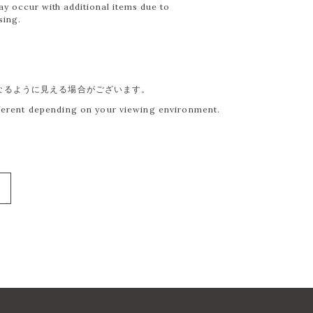
ay occur with additional items due to
sing.
なるように見える場合がございます。
fferent depending on your viewing environment.