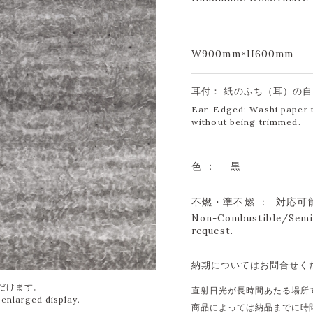
W900mm×H600mm
耳付： 紙のふち（耳）の
Ear-Edged: Washi paper th
without being trimmed.
色 ：
黒
不燃・準不燃 ： 対応可
Non-Combustible/Semi-
request.
納期についてはお問合せく
直射日光が長時間あたる場所
商品によっては納品までに時