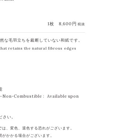
1枚
8,600円
税抜
自然な毛羽立ちを裁断していない和紙です。
at retains the natural fibrous edges
能
Non-Combustible : Available upon
ださい。
では、変色、退色する恐れがございます。
間がかかる場合がございます。