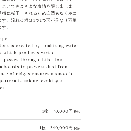
ることでさまざまな表情を醸し出しま
同様に板干しされるため凸凹もなくホコ
ます。流れる柄は1つ1つ形が異なり万華
ます。
ope -
tern is created by combining water
y, which produces varied
t passes through. Like Hon-
on boards to prevent dust from
ence of ridges ensures a smooth
pattern is unique, evoking a
ct.
1枚
70,000円
税抜
1枚
240,000円
税抜