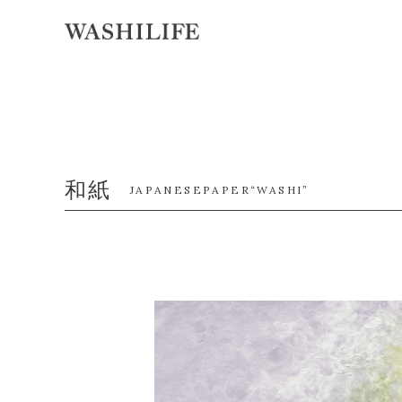
和紙
JAPANESEPAPER“WASHI”