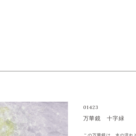
01423
万華鏡 十字緑
この万華鏡は、水の流れ