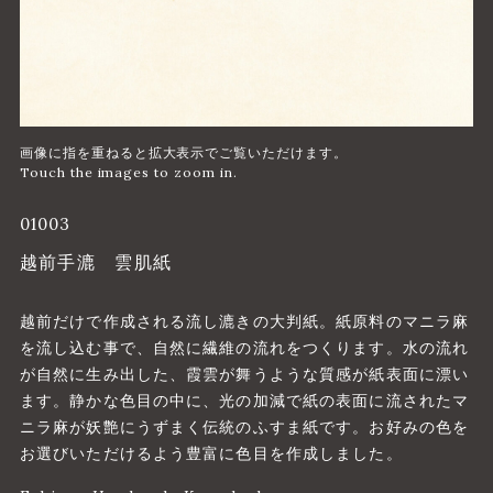
01003
越前手漉 雲肌紙
越前だけで作成される流し漉きの大判紙。紙原料のマニラ麻
を流し込む事で、自然に繊維の流れをつくります。水の流れ
が自然に生み出した、霞雲が舞うような質感が紙表面に漂い
ます。静かな色目の中に、光の加減で紙の表面に流されたマ
ニラ麻が妖艶にうずまく伝統のふすま紙です。お好みの色を
お選びいただけるよう豊富に色目を作成しました。