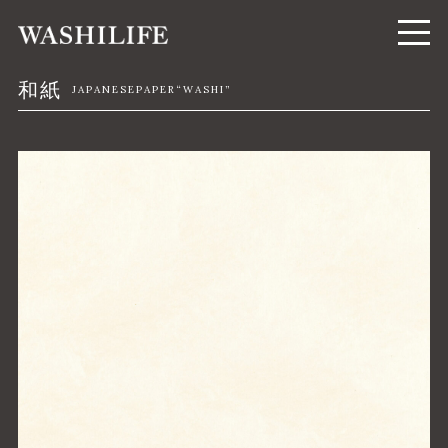
和紙
JAPANESEPAPER“WASHI”