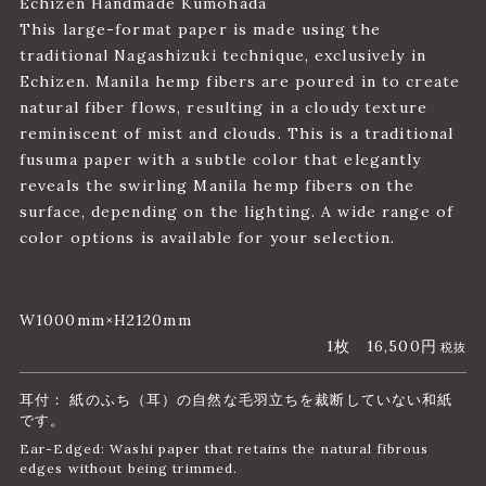
Echizen Handmade Kumohada
This large-format paper is made using the
traditional Nagashizuki technique, exclusively in
Echizen. Manila hemp fibers are poured in to create
natural fiber flows, resulting in a cloudy texture
reminiscent of mist and clouds. This is a traditional
fusuma paper with a subtle color that elegantly
reveals the swirling Manila hemp fibers on the
surface, depending on the lighting. A wide range of
color options is available for your selection.
W1000mm×H2120mm
1枚
16,500円
税抜
耳付： 紙のふち（耳）の自然な毛羽立ちを裁断していない和紙
です。
Ear-Edged: Washi paper that retains the natural fibrous
edges without being trimmed.