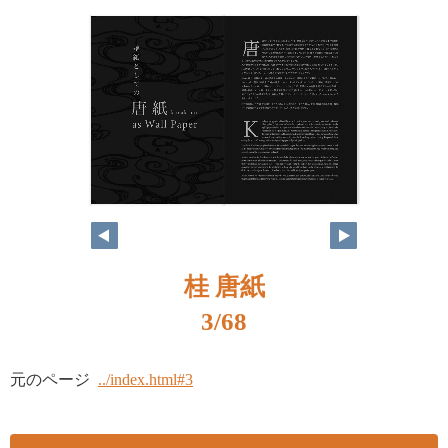
桂 唐紙
3/68
元のページ
../index.html#3