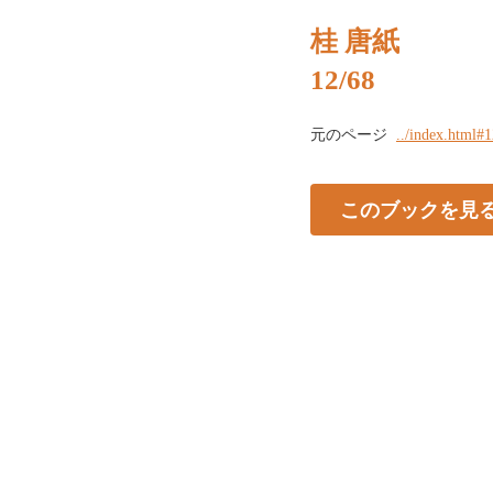
桂 唐紙
12/68
元のページ
../index.html#
このブックを見