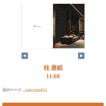
桂 唐紙
11/68
元のページ
../index.html#11