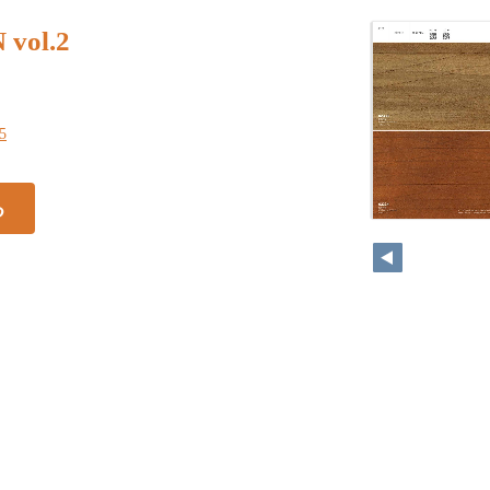
vol.2
95
る