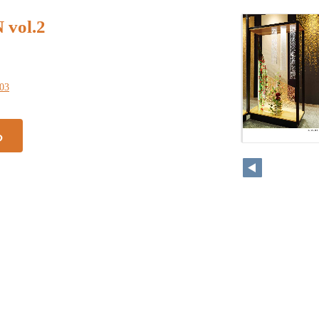
vol.2
203
る