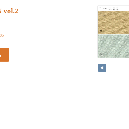
vol.2
186
る