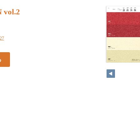
vol.2
127
る