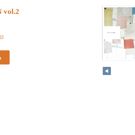
vol.2
119
る